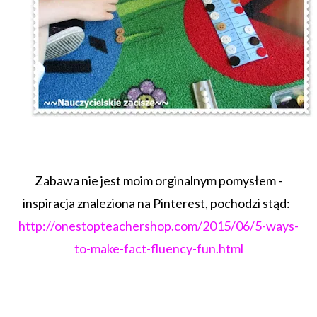
Zabawa nie jest moim orginalnym pomysłem -
inspiracja znaleziona na Pinterest, pochodzi stąd:
http://onestopteachershop.com/2015/06/5-ways-
to-make-fact-fluency-fun.html