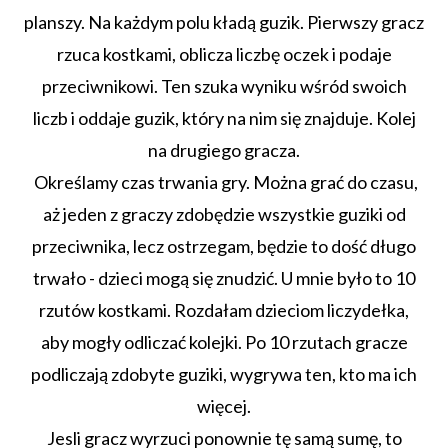
planszy. Na każdym polu kładą guzik. Pierwszy gracz
rzuca kostkami, oblicza liczbę oczek i podaje
przeciwnikowi. Ten szuka wyniku wśród swoich
liczb i oddaje guzik, który na nim się znajduje. Kolej
na drugiego gracza.
Określamy czas trwania gry. Można grać do czasu,
aż jeden z graczy zdobędzie wszystkie guziki od
przeciwnika, lecz ostrzegam, będzie to dość długo
trwało - dzieci mogą się znudzić. U mnie było to 10
rzutów kostkami. Rozdałam dzieciom liczydełka,
aby mogły odliczać kolejki. Po 10 rzutach gracze
podliczają zdobyte guziki, wygrywa ten, kto ma ich
więcej.
Jesli gracz wyrzuci ponownie tę samą sumę, to