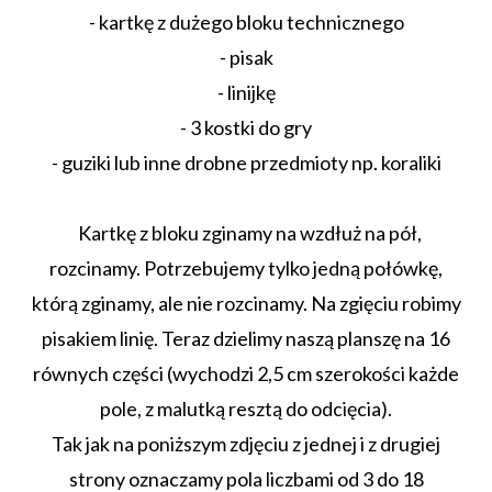
- kartkę z dużego bloku technicznego
- pisak
- linijkę
- 3 kostki do gry
- guziki lub inne drobne przedmioty np. koraliki
Kartkę z bloku zginamy na wzdłuż na pół,
rozcinamy. Potrzebujemy tylko jedną połówkę,
którą zginamy, ale nie rozcinamy. Na zgięciu robimy
pisakiem linię. Teraz dzielimy naszą planszę na 16
równych części (wychodzi 2,5 cm szerokości każde
pole, z malutką resztą do odcięcia).
Tak jak na poniższym zdjęciu z jednej i z drugiej
strony oznaczamy pola liczbami od 3 do 18