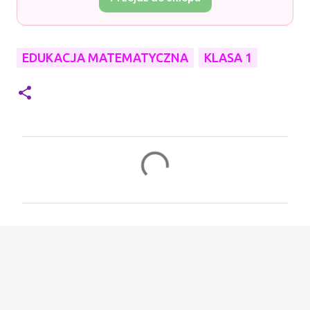
EDUKACJA MATEMATYCZNA
KLASA 1
K
o
m
e
n
t
a