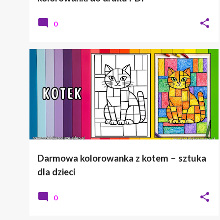
0
DZIEŃ KOTA
KOLOROWANKA
Darmowa kolorowanka z kotem – sztuka
dla dzieci
0