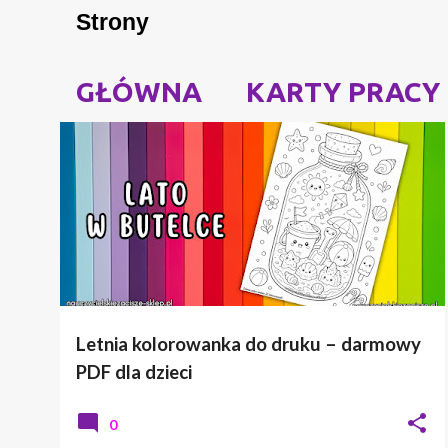
Strony
GŁÓWNA
KARTY PRACY
P
KOLOROWANKA
LATO
o
s
t
y
Letnia kolorowanka do druku – darmowy
PDF dla dzieci
0