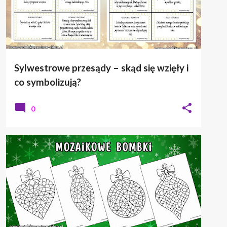
Sylwestrowe przesądy – skąd się wzięły i
co symbolizują?
0
BOŻE NARODZENIE
KOLOROWANKA
MOZAIKA