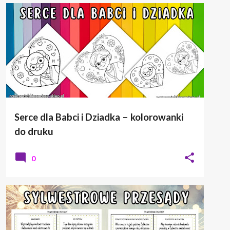
DZIEŃ BABCI I DZIADKA
KOLOROWANKA
Serce dla Babci i Dziadka – kolorowanki
do druku
0
SYLWESTER