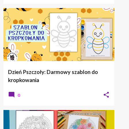
DZIEŃ PSZCZÓŁ
PRACE PLASTYCZNE
SZABLON
Dzień Pszczoły: Darmowy szablon do
kropkowania
0
DZIEŃ ZIEMI
PRACE PLASTYCZNE