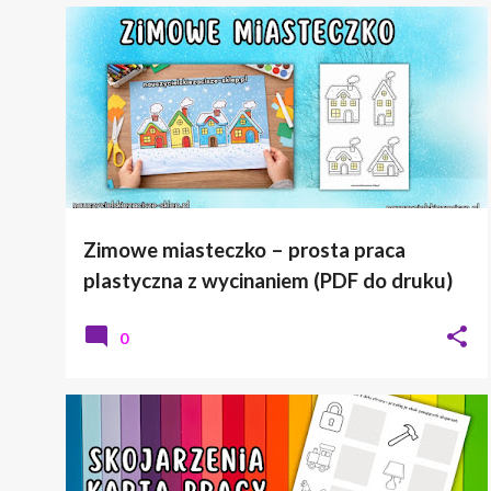
PRACE PLASTYCZNE
ZIMA
Zimowe miasteczko – prosta praca
plastyczna z wycinaniem (PDF do druku)
0
KARTY PRACY
LOGICZNE MYŚLENIE