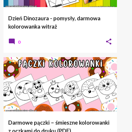
Dzień Dinozaura - pomysły, darmowa
kolorowanka witraż
0
KOLOROWANKI
TŁUSTY CZWARTEK
Darmowe pączki – śmieszne kolorowanki
z oczkami do druku (PDF)