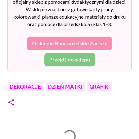
oficjalny sklep z pomocami dydaktycznymi dla dzieci.
W sklepie znajdziesz gotowe karty pracy,
kolorowanki, plansze edukacyjne, materiały do druku
oraz pomoce dla przedszkola i klas 1–3.
O sklepie Nauczycielskie Zacisze
Przejdź do sklepu
DEKORACJE
DZIEŃ MATKI
GRAFIKI
K