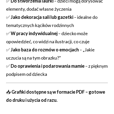
✅
Do stworzenia laurki
– dzieci mogą dorysować
elementy, dodać własne życzenia
✅
Jako dekoracja sali lub gazetki
– idealne do
tematycznych kącików rodzinnych
✅
W pracy indywidualnej
– dziecko może
opowiedzieć, co widzi na ilustracji, co czuje
✅
Jako baza do rozmów o emocjach
– „Jakie
uczucia są na tym obrazku?”
✅
Do oprawienia i podarowania mamie
– z pięknym
podpisem od dziecka
📥
Grafiki dostępne są w formacie PDF – gotowe
do druku i użycia od razu.