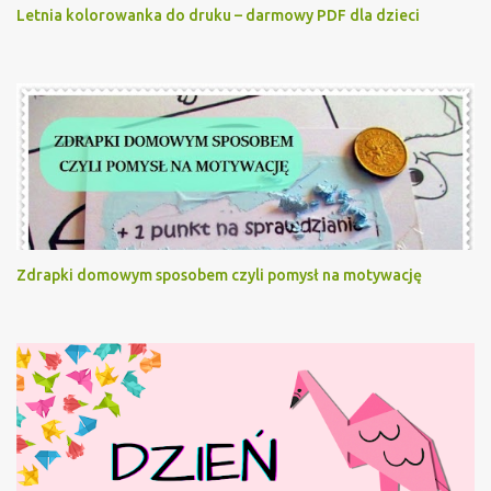
Letnia kolorowanka do druku – darmowy PDF dla dzieci
Zdrapki domowym sposobem czyli pomysł na motywację