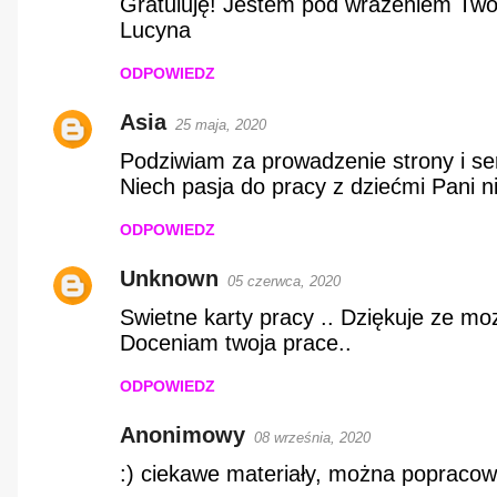
Gratuluję! Jestem pod wrażeniem Twoj
o
Lucyna
m
ODPOWIEDZ
e
Asia
25 maja, 2020
n
Podziwiam za prowadzenie strony i s
t
Niech pasja do pracy z dziećmi Pani n
a
ODPOWIEDZ
r
Unknown
05 czerwca, 2020
z
Swietne karty pracy .. Dziękuje ze mo
e
Doceniam twoja prace..
ODPOWIEDZ
Anonimowy
08 września, 2020
:) ciekawe materiały, można popracowa