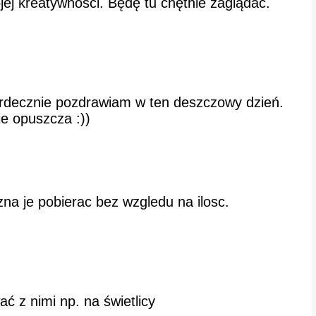
ej kreatywności. Będę tu chętnie zaglądać.
erdecznie pozdrawiam w ten deszczowy dzień.
ie opuszcza :))
zna je pobierac bez wzgledu na ilosc.
ć z nimi np. na świetlicy