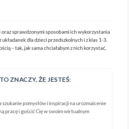
i oraz sprawdzonymi sposobami ich wykorzystania
układanek dla dzieci przedszkolnych i z klas 1-3.
ią – tak, jak sama chciałabym z nich korzystać,
TO ZNACZY, ŻE JESTEŚ:
 szukanie pomysłów i inspiracji na urozmaicenie
enną pracę i gościć Cię w swoim wirtualnym