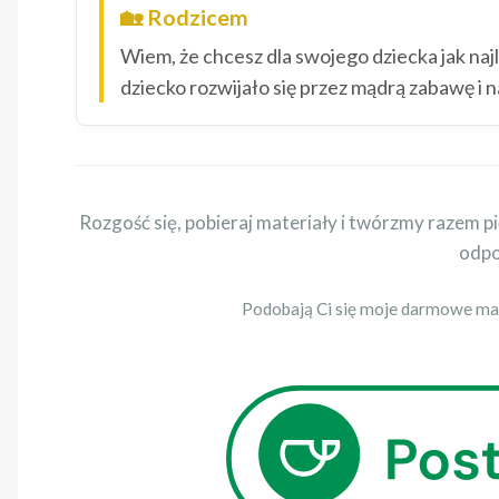
🏡 Rodzicem
Wiem, że chcesz dla swojego dziecka jak naj
dziecko rozwijało się przez mądrą zabawę i n
Rozgość się, pobieraj materiały i twórzmy razem pię
odp
Podobają Ci się moje darmowe mat