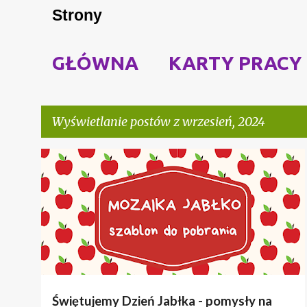
Strony
GŁÓWNA
KARTY PRACY
Wyświetlanie postów z wrzesień, 2024
P
JABŁKO
JESIEŃ
PRACE PLASTYCZNE
o
s
t
y
Świętujemy Dzień Jabłka - pomysły na