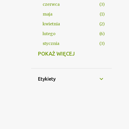
czerwca
3
maja
1
kwietnia
2
lutego
6
stycznia
3
2025
POKAŻ WIĘCEJ
85
grudnia
14
listopada
5
Etykiety
października
7
września
19
sierpnia
4
lipca
1
czerwca
2