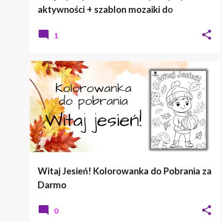
aktywności + szablon mozaiki do
kolorowania
1
JESIEŃ
KOLOROWANKA
Witaj Jesień! Kolorowanka do Pobrania za
Darmo
0