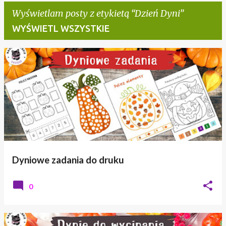
Wyświetlam posty z etykietą
Dzień Dyni
WYŚWIETL WSZYSTKIE
P
o
s
t
y
Dyniowe zadania do druku
0