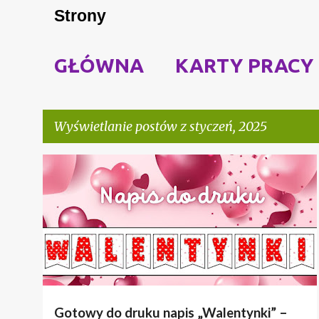
Strony
GŁÓWNA
KARTY PRACY
Wyświetlanie postów z styczeń, 2025
P
NAPIS
WALENTYNKI
o
s
t
y
Gotowy do druku napis „Walentynki” –