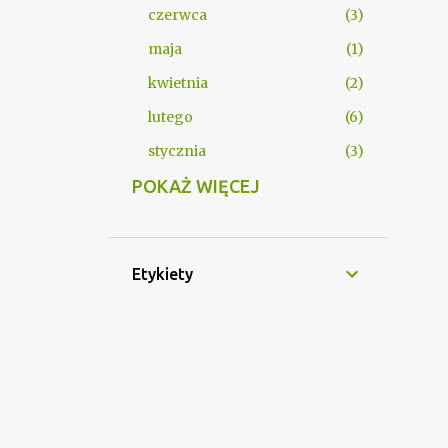
czerwca
3
maja
1
kwietnia
2
lutego
6
stycznia
3
2025
POKAŻ WIĘCEJ
85
grudnia
14
listopada
5
Etykiety
października
7
września
19
sierpnia
4
lipca
1
czerwca
2