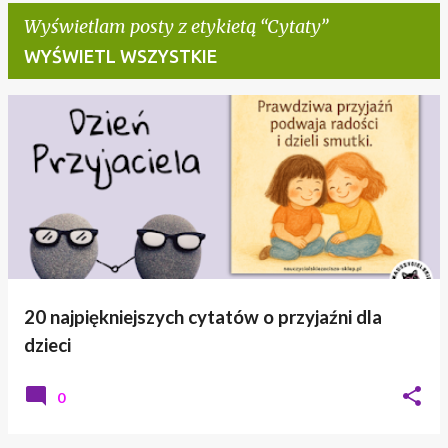
Wyświetlam posty z etykietą
Cytaty
WYŚWIETL WSZYSTKIE
P
o
s
t
y
20 najpiękniejszych cytatów o przyjaźni dla
dzieci
0