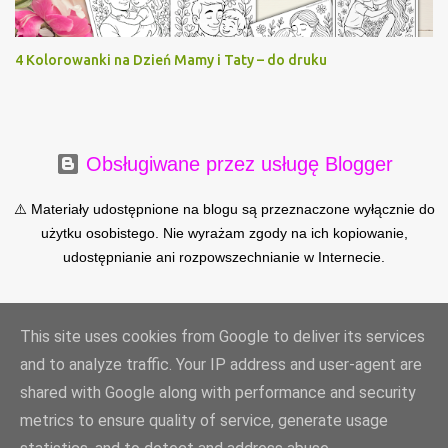
4 Kolorowanki na Dzień Mamy i Taty – do druku
Obsługiwane przez usługę Blogger
⚠️ Materiały udostępnione na blogu są przeznaczone wyłącznie do
użytku osobistego. Nie wyrażam zgody na ich kopiowanie,
udostępnianie ani rozpowszechnianie w Internecie.
This site uses cookies from Google to deliver its services
and to analyze traffic. Your IP address and user-agent are
shared with Google along with performance and security
metrics to ensure quality of service, generate usage