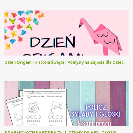
Dzień Origami: Historia Święta i Pomysły na Zajęcia dla Dzieci
5 DARMOWYCH KART PRACY - LICZYMY SYLABY I GŁOSKI