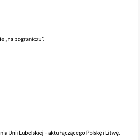
ie „na pograniczu”.
ia Unii Lubelskiej – aktu łączącego Polskę i Litwę.