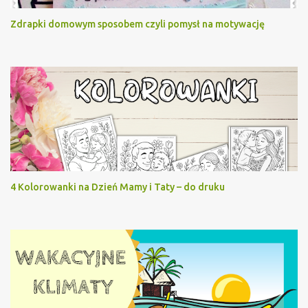
Zdrapki domowym sposobem czyli pomysł na motywację
4 Kolorowanki na Dzień Mamy i Taty – do druku