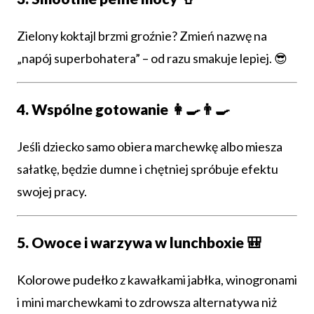
Zielony koktajl brzmi groźnie? Zmień nazwę na
„napój superbohatera” – od razu smakuje lepiej. 😎
4. Wspólne gotowanie 👩‍🍳👨‍🍳
Jeśli dziecko samo obiera marchewkę albo miesza
sałatkę, będzie dumne i chętniej spróbuje efektu
swojej pracy.
5. Owoce i warzywa w lunchboxie 🎒
Kolorowe pudełko z kawałkami jabłka, winogronami
i mini marchewkami to zdrowsza alternatywa niż