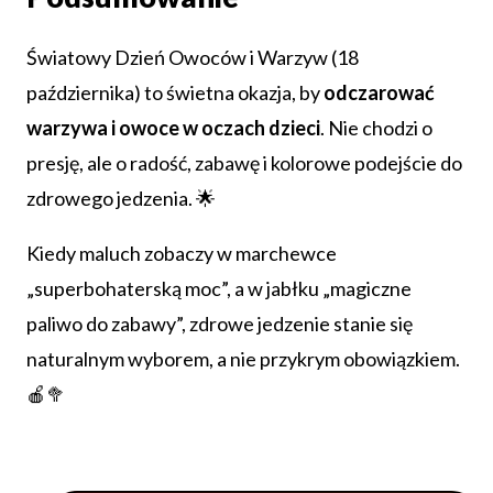
Światowy Dzień Owoców i Warzyw (18
października) to świetna okazja, by
odczarować
warzywa i owoce w oczach dzieci
. Nie chodzi o
presję, ale o radość, zabawę i kolorowe podejście do
zdrowego jedzenia. 🌟
Kiedy maluch zobaczy w marchewce
„superbohaterską moc”, a w jabłku „magiczne
paliwo do zabawy”, zdrowe jedzenie stanie się
naturalnym wyborem, a nie przykrym obowiązkiem.
🍎🥦