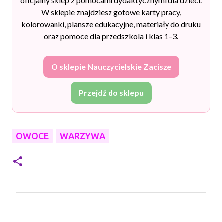
oficjalny sklep z pomocami dydaktycznymi dla dzieci.
W sklepie znajdziesz gotowe karty pracy,
kolorowanki, plansze edukacyjne, materiały do druku
oraz pomoce dla przedszkola i klas 1–3.
O sklepie Nauczycielskie Zacisze
Przejdź do sklepu
OWOCE
WARZYWA
K