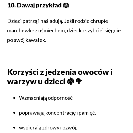
10. Dawaj przykład 📖
Dzieci patrzą i naśladują. Jeśli rodzic chrupie
marchewkę z uśmiechem, dziecko szybciej sięgnie
po swój kawałek.
Korzyści z jedzenia owoców i
warzyw u dzieci 🍇🥦
Wzmacniają odporność,
poprawiają koncentrację i pamięć,
wspierają zdrowy rozwój,