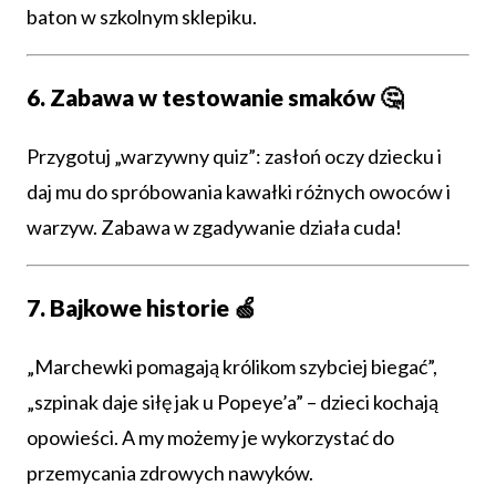
baton w szkolnym sklepiku.
6. Zabawa w testowanie smaków 🤔
Przygotuj „warzywny quiz”: zasłoń oczy dziecku i
daj mu do spróbowania kawałki różnych owoców i
warzyw. Zabawa w zgadywanie działa cuda!
7. Bajkowe historie 🍏
„Marchewki pomagają królikom szybciej biegać”,
„szpinak daje siłę jak u Popeye’a” – dzieci kochają
opowieści. A my możemy je wykorzystać do
przemycania zdrowych nawyków.