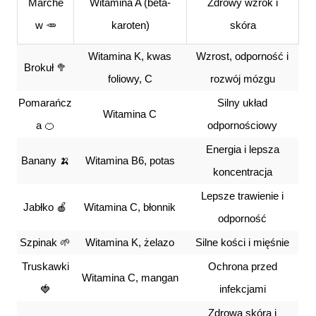
Marche
Witamina A (beta-
Zdrowy wzrok i
w 🥕
karoten)
skóra
Witamina K, kwas
Wzrost, odporność i
Brokuł 🥦
foliowy, C
rozwój mózgu
Pomarańcz
Silny układ
Witamina C
a 🍊
odpornościowy
Energia i lepsza
Banany 🍌
Witamina B6, potas
koncentracja
Lepsze trawienie i
Jabłko 🍎
Witamina C, błonnik
odporność
Szpinak 🌱
Witamina K, żelazo
Silne kości i mięśnie
Truskawki
Ochrona przed
Witamina C, mangan
🍓
infekcjami
Zdrowa skóra i