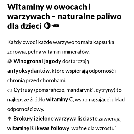
Witaminy w owocach i
warzywach – naturalne paliwo
dla dzieci 🍋🥕
Każdy owoc i każde warzywo to mała kapsułka
zdrowia, pełna witamin i minerałów.
🍇
Winogrona i jagody
dostarczają
antyoksydantów
, które wspierają odporność i
chronią przed chorobami.
🍊
Cytrusy
(pomarańcze, mandarynki, cytryny) to
najlepsze źródło
witaminy C
, wspomagającej układ
odpornościowy.
🥦
Brokuły i zielone warzywa liściaste
zawierają
witaminę K
i
kwas foliowy
, ważne dla wzrostu i