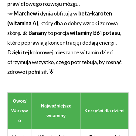
prawidłowego rozwoju mózgu.
🥕
Marchew
i dynia obfitują w
beta-karoten
(witamina A)
, który dba o dobry wzrok i zdrową
skórę. 🍌
Banany
to porcja
witaminy B6
i
potasu
,
które poprawiają koncentrację i dodają energii.
Dzięki tej kolorowej mieszance witamin dzieci
otrzymują wszystko, czego potrzebują, by rosnąć
zdrowo i pełni sił. 🌟
Owoc/
Najważniejsze
Warzyw
Korzyści dla dzieci
witaminy
o