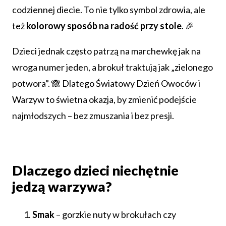
codziennej diecie. To nie tylko symbol zdrowia, ale
też
kolorowy sposób na radość przy stole
. 🎉
Dzieci jednak często patrzą na marchewkę jak na
wroga numer jeden, a brokuł traktują jak „zielonego
potwora”. 🙈 Dlatego Światowy Dzień Owoców i
Warzyw to świetna okazja, by zmienić podejście
najmłodszych – bez zmuszania i bez presji.
Dlaczego dzieci niechętnie
jedzą warzywa?
Smak
– gorzkie nuty w brokułach czy