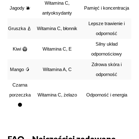
Witamina C,
Jagody 🫐
Pamięć i koncentracja
antyoksydanty
Lepsze trawienie i
Gruszka 🍐
Witamina C, błonnik
odporność
Silny układ
Kiwi 🥝
Witamina C, E
odpornościowy
Zdrowa skóra i
Mango 🥭
Witamina A, C
odporność
Czarna
porzeczka
Witamina C, żelazo
Odporność i energia
⚫
FAQ – Najczęściej zadawane