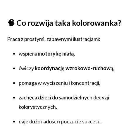
🧠 Co rozwija taka kolorowanka?
Praca z prostymi, zabawnymi ilustracjami:
wspiera
motorykę małą
,
ćwiczy
koordynację wzrokowo-ruchową
,
pomaga w wyciszeniu i koncentracji,
zachęca dzieci do samodzielnych decyzji
kolorystycznych,
daje dużo radości i poczucie sukcesu.