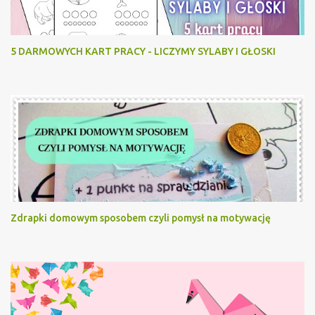
5 DARMOWYCH KART PRACY - LICZYMY SYLABY I GŁOSKI
Zdrapki domowym sposobem czyli pomysł na motywację